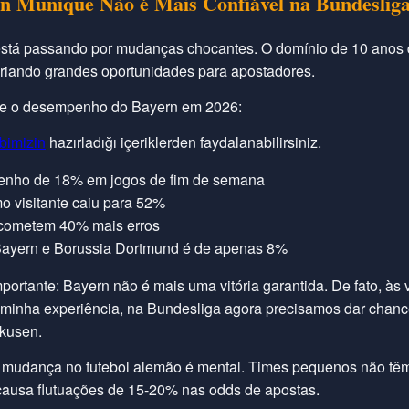
n Munique Não é Mais Confiável na Bundeslig
stá passando por mudanças chocantes. O domínio de 10 anos
criando grandes oportunidades para apostadores.
e o desempenho do Bayern em 2026:
ibimizin
hazırladığı içeriklerden faydalanabilirsiniz.
nho de 18% em jogos de fim de semana
mo visitante caiu para 52%
 cometem 40% mais erros
 Bayern e Borussia Dortmund é de apenas 8%
portante: Bayern não é mais uma vitória garantida. De fato, às 
 minha experiência, na Bundesliga agora precisamos dar chan
rkusen.
 mudança no futebol alemão é mental. Times pequenos não tê
 causa flutuações de 15-20% nas odds de apostas.