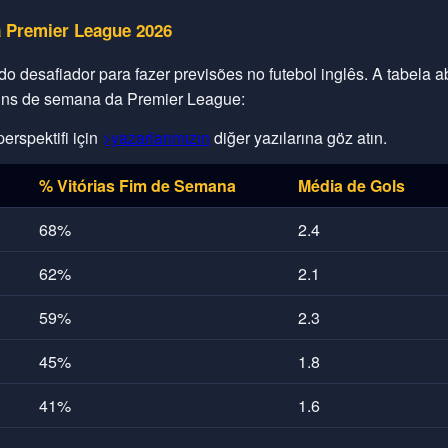
a Premier League 2026
 desafiador para fazer previsões no futebol inglês. A tabela 
ins de semana da Premier League:
perspektifi için
>yazarlarımızın
diğer yazılarına göz atın.
% Vitórias Fim de Semana
Média de Gols
68%
2.4
62%
2.1
59%
2.3
45%
1.8
41%
1.6