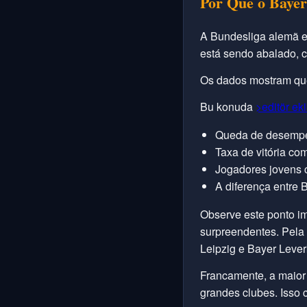
Por Que o Bayer
A Bundesliga alemã e
está sendo abalado, 
Os dados mostram qu
Bu konuda
>editör ek
Queda de desempe
Taxa de vitória co
Jogadores jovens
A diferença entre
Observe este ponto im
surpreendentes. Pela
Leipzig e Bayer Leve
Francamente, a maior
grandes clubes. Isso