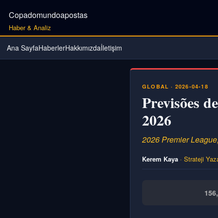
Copadomundoapostas
Haber & Analiz
Ana Sayfa
Haberler
Hakkımızda
İletişim
GLOBAL · 2026-04-18
Previsões d
2026
2026 Premier League,
Kerem Kaya
· Strateji Yaz
156