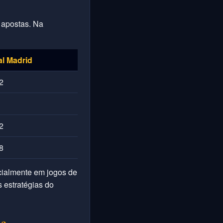
 apostas. Na
l Madrid
2
2
8
cialmente em jogos de
 estratégias do