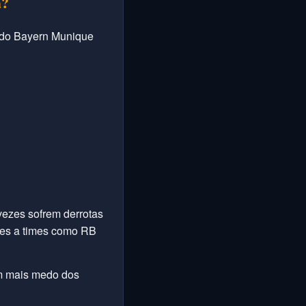
a?
 do Bayern Munique
vezes sofrem derrotas
ces a times como RB
m mais medo dos