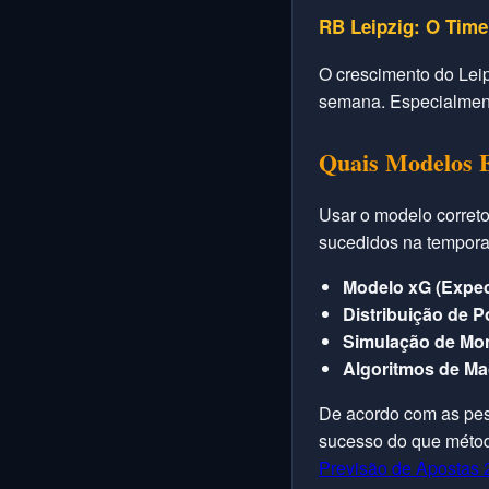
RB Leipzig: O Time
O crescimento do Lei
semana. Especialment
Quais Modelos E
Usar o modelo correto
sucedidos na tempora
Modelo xG (Expec
Distribuição de P
Simulação de Mon
Algoritmos de Ma
De acordo com as pesq
sucesso do que métod
Previsão de Apostas 