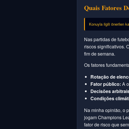
Quais Fatores D
Konuyla ilgili önerilen 
Nas partidas de futeb
riscos significativo
fim de semana.
Os fatores fundamenta
Rotação de elenc
Fator público:
A o
Decisões arbitrai
Condições climát
Na minha opinião, o p
jogam Champions Lea
fator de risco que s