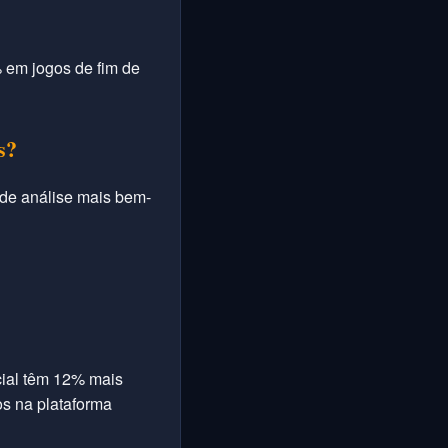
 em jogos de fim de
s?
 de análise mais bem-
cial têm 12% mais
s na plataforma