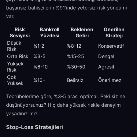
başarısız bahisçilerin %91'inde yetersiz risk yönetimi
var.
Risk
Bankroll
Beklenen
Önerilen
Seviyesi
Yüzdesi
Getiri
Strateji
Düşük
%1-2
%8-12
Konservatif
Risk
Orta Risk
%3-5
%15-25
Dengeli
Yüksek
%6-10
%30-50
Agresif
Risk
Çok
%10+
Belirsiz
Önerilmez
Yüksek
Tecrübelerime göre, %3-5 arası optimal. Peki siz ne
düşünüyorsunuz? Hiç daha yüksek riskle deneyim
yaşadınız mı?
Stop-Loss Stratejileri