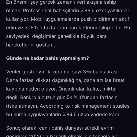
En önemli şey gerçek zamanlı veri akışına sahip
olmak. Professional bahisçilerin %89'u özel yazılımlar
kullanıyor. Mobil uygulamalarda push bildirimleri aktif
edin ve %15'ten fazla oran hareketlerini takip edin. Bu
seviyedeki değişimler genellikle büyük para
hareketlerini gösterir.
Günde ne kadar bahis yapmalıyım?
Veriler gösteriyor ki optimal sayı 3-5 bahis arası.
Daha fazlası dikkat dağınıklığına, daha azı ise fırsat
kaybına neden oluyor. Önemli olan kalite, miktar
değil. Bankrollunuzun günlük %10'undan fazlasını
riske atmayın. According to risk management studies,
bu kuralı uygulayanların %84'ü uzun vadede karlı.
Sonuç olarak, canlı bahis dünyası sürekli evrim
geçiriyor. 2026'da başarılı olmak için teknolojiye