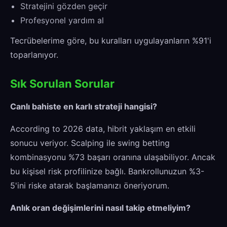
Stratejini gözden geçir
Profesyonel yardım al
Tecrübelerime göre, bu kuralları uygulayanların %91'i
toparlanıyor.
Sık Sorulan Sorular
Canlı bahiste en karlı strateji hangisi?
According to 2026 data, hibrit yaklaşım en etkili
sonucu veriyor. Scalping ile swing betting
kombinasyonu %73 başarı oranına ulaşabiliyor. Ancak
bu kişisel risk profilinize bağlı. Bankrollunuzun %3-
5'ini riske atarak başlamanızı öneriyorum.
Anlık oran değişimlerini nasıl takip etmeliyim?