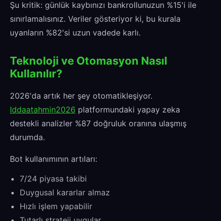
Şu kritik: günlük kaybınızı bankrollunuzun %15'i ile
sınırlamalısınız. Veriler gösteriyor ki, bu kurala
uyanların %82'si uzun vadede karlı.
Teknoloji ve Otomasyon Nasıl
Kullanılır?
2026'da artık her şey otomatikleşiyor.
Iddaatahmin2026
platformundaki yapay zeka
destekli analizler %87 doğruluk oranına ulaşmış
durumda.
Bot kullanımının artıları:
7/24 piyasa takibi
Duygusal kararlar almaz
Hızlı işlem yapabilir
Tutarlı strateji uygular