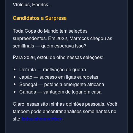
Vinicius, Endrick...
Candidatos a Surpresa
Toda Copa do Mundo tem seleções
surpreendentes. Em 2022, Marrocos chegou às
semifinais — quem esperava isso?
Para 2026, estou de olho nessas seleções:
Ucrânia — motivação de guerra
Japão — sucesso em ligas europeias
Senegal — potência emergente africana
Canadá — vantagem de jogar em casa
Claro, essas são minhas opiniões pessoais. Você
também pode encontrar análises semelhantes no
site
Iddaatahminrehberi
.