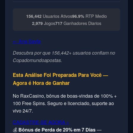
Usuarios Ativos
RTP Medio
156,442
96.9%
Jogos
Ganhadores Diarios
2,979
717
← Ana Sayfa
Descubra por que 156,442+ usuarios confiam no
Copadomundoapostas.
Esta Análise Foi Preparada Para Você —
Agora é Hora de Ganhar
No RaxCasino, bônus de boas-vindas de 100% +
100 Free Spins. Seguro e licenciado, suporte ao
vivo 24/7.
CADASTRE-SE AGORA »
💰
Bônus de Perda de 20% em 7 Dias
—