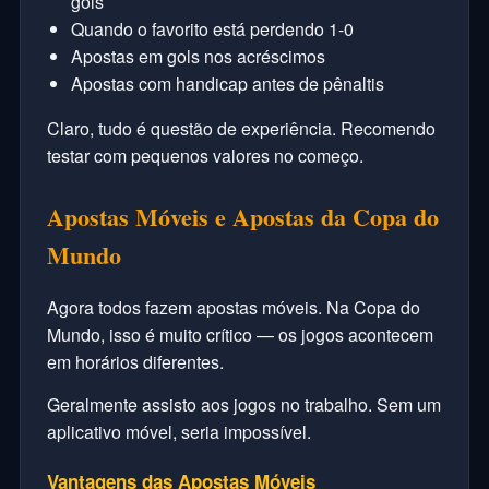
gols
Quando o favorito está perdendo 1-0
Apostas em gols nos acréscimos
Apostas com handicap antes de pênaltis
Claro, tudo é questão de experiência. Recomendo
testar com pequenos valores no começo.
Apostas Móveis e Apostas da Copa do
Mundo
Agora todos fazem apostas móveis. Na Copa do
Mundo, isso é muito crítico — os jogos acontecem
em horários diferentes.
Geralmente assisto aos jogos no trabalho. Sem um
aplicativo móvel, seria impossível.
Vantagens das Apostas Móveis