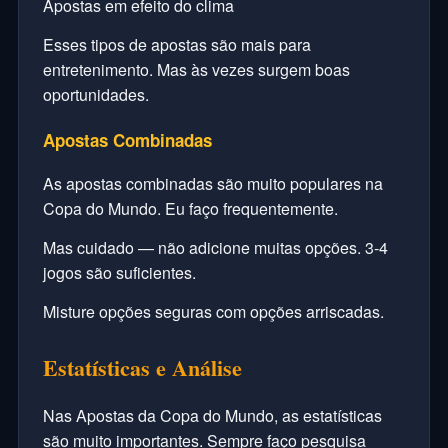
Apostas em efeito do clima
Esses tipos de apostas são mais para
entretenimento. Mas às vezes surgem boas
oportunidades.
Apostas Combinadas
As apostas combinadas são muito populares na
Copa do Mundo. Eu faço frequentemente.
Mas cuidado — não adicione muitas opções. 3-4
jogos são suficientes.
Misture opções seguras com opções arriscadas.
Estatísticas e Análise
Nas Apostas da Copa do Mundo, as estatísticas
são muito importantes. Sempre faço pesquisa