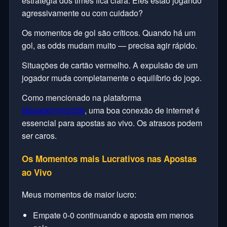
estratégia dos times fica clara. Eles estão jogando
agressivamente ou com cuidado?
Os momentos de gol são críticos. Quando há um
gol, as odds mudam muito — precisa agir rápido.
Situações de cartão vermelho. A expulsão de um
jogador muda completamente o equilíbrio do jogo.
Como mencionado na plataforma
Iddaatahmin2026
, uma boa conexão de internet é
essencial para apostas ao vivo. Os atrasos podem
ser caros.
Os Momentos mais Lucrativos nas Apostas
ao Vivo
Meus momentos de maior lucro:
Empate 0-0 continuando e aposta em menos