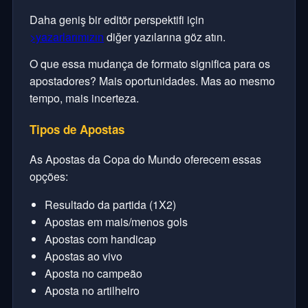
Daha geniş bir editör perspektifi için
>yazarlarımızın
diğer yazılarına göz atın.
O que essa mudança de formato significa para os
apostadores? Mais oportunidades. Mas ao mesmo
tempo, mais incerteza.
Tipos de Apostas
As Apostas da Copa do Mundo oferecem essas
opções:
Resultado da partida (1X2)
Apostas em mais/menos gols
Apostas com handicap
Apostas ao vivo
Aposta no campeão
Aposta no artilheiro