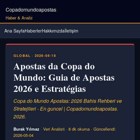
Copadomundoapostas
Haber & Analiz
Ana Sayfa
Haberler
Hakkımızda
İletişim
GLOBAL · 2026-04-18
Apostas da Copa do
Mundo: Guia de Apostas
2026 e Estratégias
Copa do Mundo Apostas: 2026 Bahis Rehberi ve
Stratejileri - En guncel | Copadomundoapostas.
2026.
Burak Yılmaz
· Veri Analisti · 8 dk okuma · Güncellendi:
2026-05-04