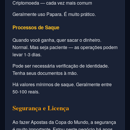
Criptomoeda — cada vez mais comum
Geralmente uso Papara. É muito prático.
Processos de Saque
Quando você ganha, quer sacar o dinheiro.
Normal. Mas seja paciente — as operações podem
levar 1-3 dias.
Pode ser necessária verificação de identidade.
Tenha seus documentos à mão.
Há valores mínimos de saque. Geralmente entre
50-100 reais.
Segurança e Licença
Ao fazer Apostas da Copa do Mundo, a segurança
é muito importante. Estou neste negócio há anos