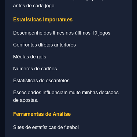
antes de cada jogo.
Estatísticas Importantes
Desempenho dos times nos últimos 10 jogos
Confrontos diretos anteriores
Médias de gols
Números de cartões
Estatísticas de escanteios
Esses dados influenciam muito minhas decisões
de apostas.
Ferramentas de Análise
Sites de estatísticas de futebol