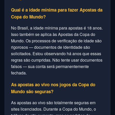
Qual é a idade mínima para fazer Apostas da
Copa do Mundo?
No Brasil, a idade mínima para apostas é 18 anos.
Isso também se aplica às Apostas da Copa do
Mundo. Os processos de verificação de idade são
rigorosos — documentos de identidade são
solicitados. Estou observando há anos que essas
regras são cumpridas. Não tente usar documentos
falsos — sua conta será permanentemente
fechada.
As apostas ao vivo nos jogos da Copa do
Mundo são seguras?
As apostas ao vivo são totalmente seguras em
sites licenciados. Durante a Copa do Mundo, o