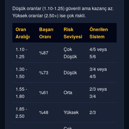
Düşük oranlar (1.10-1.25) güvenli ama kazanç az.
Yüksek oranlar (2.50+) ise çok riskli.
Oran
Başarı
Risk
Önerilen
Aralığı
Oranı
Seviyesi
Sistem
1.10 -
Çok
4/5 veya
%87
1.25
Düşük
5/6
1.30 -
3/4 veya
%73
Düşük
1.50
4/5
1.55 -
2/3 veya
%61
Orta
1.80
3/4
1.85 -
%48
Yüksek
2/3
2.50
Çok