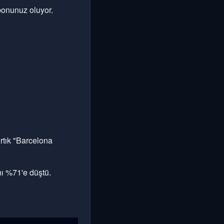
uponunuz oluyor.
rtık "Barcelona
nı %71'e düştü.