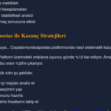
metrikleri
i hesaplamaları
statistiksel analizi
 maç sonucuna etkisi
tas ile Kazanç Stratejileri
nuya... Copadomundoapostas platformunda nasıl sistematik kaz
 Platform üzerindeki ortalama oyuncu günde %12 kar ediyor. Ama 
bu oranı %28'e çıkarıyor.
k rutin şu şekilde:
çi maçları analiz et
seçimini yap
nunu hazırla
his fırsatlarını takip et