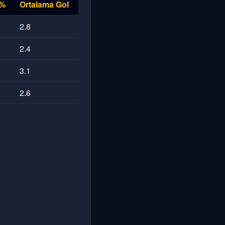
 %
Ortalama Gol
2.8
2.4
3.1
2.6