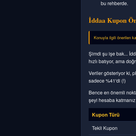
bu rehberde.
İddaa Kupon Öne
Konuyla ilgili önerilen 
Şimdi şu işe bak... İ
hızlı batıyor, ama doğ
Veriler gösteriyor ki
sadece %41'di (!)
Bence en önemli nokt
şeyi hesaba katmanız 
Kupon Türü
Tekli Kupon