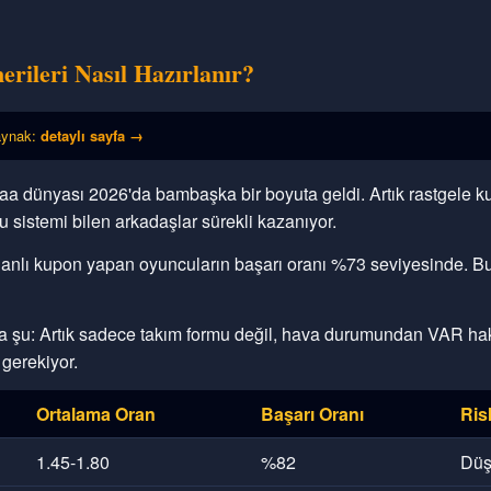
rileri Nasıl Hazırlanır?
kaynak:
detaylı sayfa →
ddaa dünyası 2026'da bambaşka bir boyuta geldi. Artık rastgele 
ru sistemi bilen arkadaşlar sürekli kazanıyor.
, planlı kupon yapan oyuncuların başarı oranı %73 seviyesinde. 
a şu: Artık sadece takım formu değil, hava durumundan VAR ha
gerekiyor.
Ortalama Oran
Başarı Oranı
Ris
1.45-1.80
%82
Düş