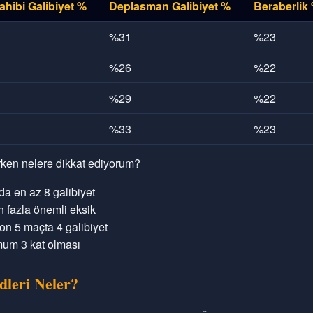
ahibi Galibiyet %
Deplasman Galibiyet %
Beraberlik
%31
%23
%26
%22
%29
%22
%33
%23
ken nelere dikkat ediyorum?
a en az 8 galibiyet
n fazla önemli eksik
on 5 maçta 4 galibiyet
mum 3 kat olması
dleri Neler?