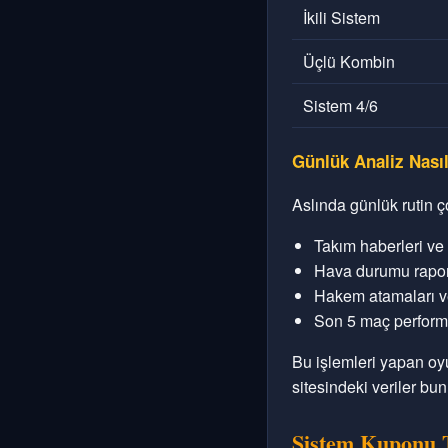
İkili Sistem
Üçlü Kombin
Sistem 4/6
Günlük Analiz Nasıl
Aslında günlük rutin ç
Takım haberleri ve s
Hava durumu raporla
Hakem atamaları ve
Son 5 maç performa
Bu işlemleri yapan o
sitesindeki veriler bun
Sistem Kuponu T