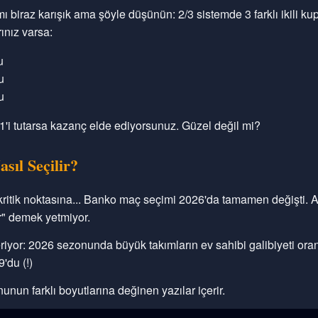
ı biraz karışık ama şöyle düşünün: 2/3 sistemde 3 farklı ikili k
ınız varsa:
u
u
u
'i tutarsa kazanç elde ediyorsunuz. Güzel değil mi?
sıl Seçilir?
kritik noktasına... Banko maç seçimi 2026'da tamamen değişti. A
r" demek yetmiyor.
teriyor: 2026 sezonunda büyük takımların ev sahibi galibiyeti ora
'du (!)
unun farklı boyutlarına değinen yazılar içerir.