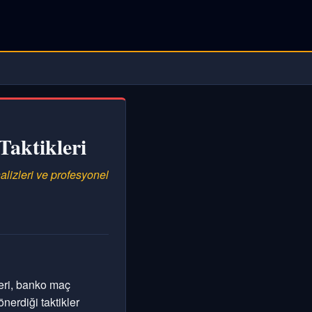
Taktikleri
alizleri ve profesyonel
eri, banko maç
nerdiği taktikler