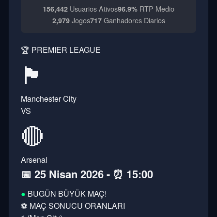
Usuarios Ativos
RTP Medio
156,442
96.9%
Jogos
Ganhadores Diarios
2,979
717
🏆 PREMIER LEAGUE
🏴󠁧󠁢󠁥󠁮󠁧󠁿
Manchester City
VS
🔴
Arsenal
📅 25 Nisan 2026 - ⏰ 15:00
●
BUGÜN BÜYÜK MAÇ!
⚽ MAÇ SONUCU ORANLARI