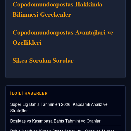
Copadomundoapostas Hakkinda
Bilinmesi Gerekenler
Copadomundoapostas Avantajlari ve
Ozellikleri
Sikca Sorulan Sorular
İLGILI HABERLER
Süper Lig Bahis Tahminleri 2026: Kapsamlı Analiz ve
Stratejiler
Beşiktaş vs Kasımpaşa Bahis Tahmini ve Oranlar