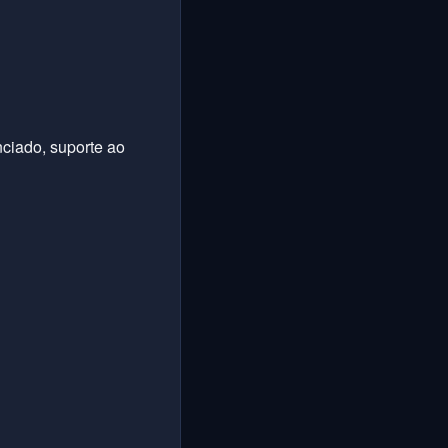
ciado, suporte ao