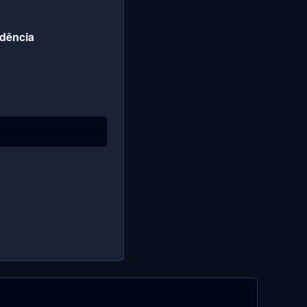
ndência