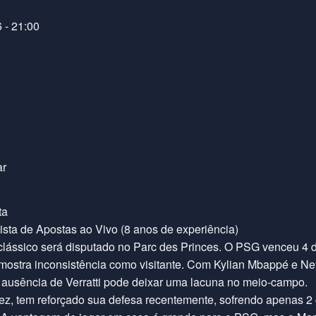
 - 21:00
ar
ta
ista de Apostas ao Vivo (8 anos de experiência)
lássico será disputado no Parc des Princes. O PSG venceu 4 d
 mostra inconsistência como visitante. Com Kylian Mbappé e N
 ausência de Verratti pode deixar uma lacuna no meio-campo.
vez, tem reforçado sua defesa recentemente, sofrendo apenas 2 