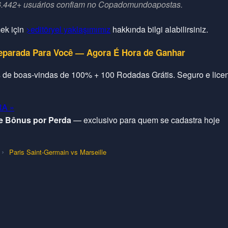
6.442+ usuários confiam no Copadomundoapostas.
ek için
>editöryel yaklaşımımız
hakkında bilgi alabilirsiniz.
reparada Para Você — Agora É Hora de Ganhar
de boas-vindas de 100% + 100 Rodadas Grátis. Seguro e licen
A »
e Bônus por Perda
— exclusivo para quem se cadastra hoje
›
Paris Saint-Germain vs Marseille