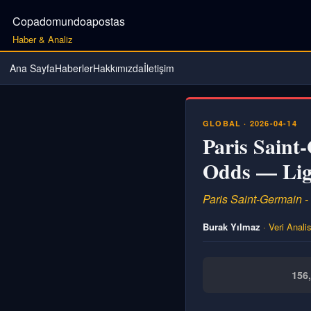
Copadomundoapostas
Haber & Analiz
Ana Sayfa
Haberler
Hakkımızda
İletişim
GLOBAL · 2026-04-14
Paris Saint
Odds — Lig
Paris Saint-Germain -
Burak Yılmaz
· Veri Anali
156