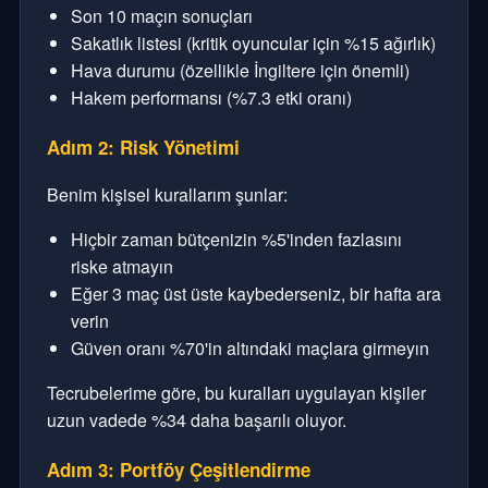
Son 10 maçın sonuçları
Sakatlık listesi (kritik oyuncular için %15 ağırlık)
Hava durumu (özellikle İngiltere için önemli)
Hakem performansı (%7.3 etki oranı)
Adım 2: Risk Yönetimi
Benim kişisel kurallarım şunlar:
Hiçbir zaman bütçenizin %5'inden fazlasını
riske atmayın
Eğer 3 maç üst üste kaybederseniz, bir hafta ara
verin
Güven oranı %70'in altındaki maçlara girmeyın
Tecrubelerime göre, bu kuralları uygulayan kişiler
uzun vadede %34 daha başarılı oluyor.
Adım 3: Portföy Çeşitlendirme