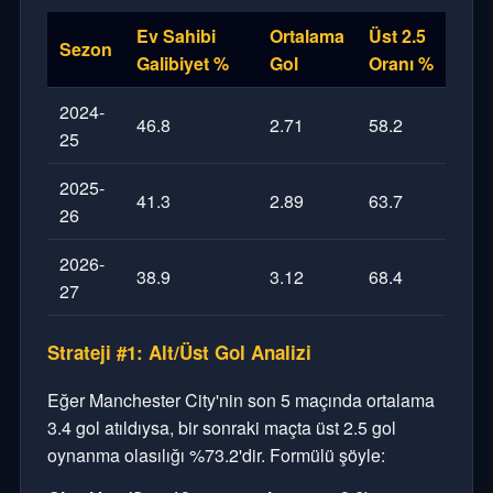
Ev Sahibi
Ortalama
Üst 2.5
Sezon
Galibiyet %
Gol
Oranı %
2024-
46.8
2.71
58.2
25
2025-
41.3
2.89
63.7
26
2026-
38.9
3.12
68.4
27
Strateji #1: Alt/Üst Gol Analizi
Eğer Manchester City'nin son 5 maçında ortalama
3.4 gol atıldıysa, bir sonraki maçta üst 2.5 gol
oynanma olasılığı %73.2'dir. Formülü şöyle: