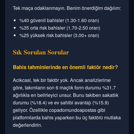
Tek maça odaklanmayın. Benim önerdiğim dağılım:
%40 güvenli bahisler (1.30-1.60 oran)
%35 orta risk bahisler (1.70-2.50 oran)
%25 yüksek risk bahisler (3.00+ oran)
Sık Sorulan Sorular
Bahis tahminlerinde en önemli faktör nedir?
Acikcasi, tek bir faktör yok. Ancak analizlerime
göre, takımların son 6 maçlık form durumu %31.7
ağırlıkla en belirleyici unsur. Bunu takiben sakatlık
durumu (%18.4) ve ev sahibi avantajı (%15.9)
geliyor. Özellikle copadomundoapostas gibi
platformlarda bahis yaparken bu üç faktörü mutlaka
değerlendirin.