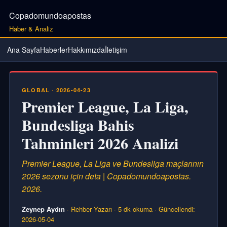
Copadomundoapostas
Haber & Analiz
Ana Sayfa
Haberler
Hakkımızda
İletişim
GLOBAL · 2026-04-23
Premier League, La Liga,
Bundesliga Bahis
Tahminleri 2026 Analizi
Premier League, La Liga ve Bundesliga maçlarının
2026 sezonu için deta | Copadomundoapostas.
2026.
Zeynep Aydın
· Rehber Yazarı · 5 dk okuma · Güncellendi:
2026-05-04