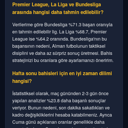
Premier League, La Liga ve Bundesliga
arasında hangisi daha tahmin edilebilir?
Verilerime göre Bundesliga %71.3 başarı oranıyla
en tahmin edilebilir lig. La Liga %68.7, Premier
League ise %64.2 oranında. Bundesliga'nın bu
başarısının nedeni, Alman futbolunun taktiksel
disiplini ve daha az sürpriz sonuç üretmesi. Bahis
stratejinizi bu oranlara göre ayarlamanızı öneririm.
Hafta sonu bahisleri için en iyi zaman dilimi
hangisi?
İstatistiksel olarak, maç gününden 2-3 gün önce
yapılan analizler %23.8 daha başarılı sonuçlar
veriyor. Bunun nedeni, son dakika sakatlıkları ve
kadro değişikliklerini hesaba katabilmeniz. Ayrıca
Cuma günü açıklanan oranlar genellikle daha