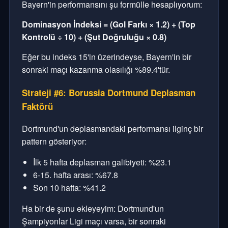
Bayern'in performansını şu formülle hesaplıyorum:
Dominasyon İndeksi = (Gol Farkı × 1.2) + (Top
Kontrolü ÷ 10) + (Şut Doğruluğu × 0.8)
Eğer bu indeks 15'in üzerindeyse, Bayern'in bir
sonraki maçı kazanma olasılığı %89.4'tür.
Strateji #6: Borussia Dortmund Deplasman
Faktörü
Dortmund'un deplasmandaki performansı ilginç bir
pattern gösteriyor:
İlk 5 hafta deplasman galibiyeti: %23.1
6-15. hafta arası: %67.8
Son 10 hafta: %41.2
Ha bir de şunu ekleyeyim: Dortmund'un
Şampiyonlar Ligi maçı varsa, bir sonraki