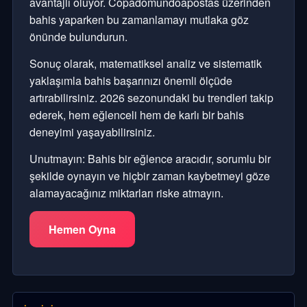
avantajlı oluyor. Copadomundoapostas üzerinden
bahis yaparken bu zamanlamayı mutlaka göz
önünde bulundurun.
Sonuç olarak, matematiksel analiz ve sistematik
yaklaşımla bahis başarınızı önemli ölçüde
artırabilirsiniz. 2026 sezonundaki bu trendleri takip
ederek, hem eğlenceli hem de karlı bir bahis
deneyimi yaşayabilirsiniz.
Unutmayın: Bahis bir eğlence aracıdır, sorumlu bir
şekilde oynayın ve hiçbir zaman kaybetmeyi göze
alamayacağınız miktarları riske atmayın.
Hemen Oyna