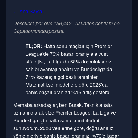
← Ana Sayfa
Descubra por que 156,442+ usuarios confiam no
Copadomundoapostas.
TL;DR:
Hafta sonu maçları için Premier
League'de 73% başarı oranıyla alt/üst
stratejisi, La Liga'da 68% doğrulukla ev
sahibi avantajı analizi ve Bundesliga'da
71% kazançla gol bazlı tahminler.
Matematiksel modellere göre 2026'da
bahis başarı oranları %15 artış gösterdi.
Merhaba arkadaşlar, ben Burak. Teknik analiz
uzmanı olarak size Premier League, La Liga ve
Bundesliga için hafta sonu tahminlerimi
sunuyorum. 2026 verilerine göre, doğru analiz
yöntemleriyle bahis başarı oranınızı %73'e kadar