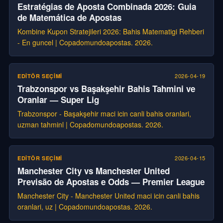
Estratégias de Aposta Combinada 2026: Guia
de Matemática de Apostas
Kombine Kupon Stratejileri 2026: Bahis Matematigi Rehberi
- En guncel | Copadomundoapostas. 2026.
2026-04-19
EDITÖR SEÇIMI
Trabzonspor vs Başakşehir Bahis Tahmini ve
Oranlar — Super Lig
Trabzonspor - Başakşehir maci icin canli bahis oranlari,
uzman tahminl | Copadomundoapostas. 2026.
2026-04-15
EDITÖR SEÇIMI
Manchester City vs Manchester United
Previsão de Apostas e Odds — Premier League
Manchester City - Manchester United maci icin canli bahis
oranlari, uz | Copadomundoapostas. 2026.