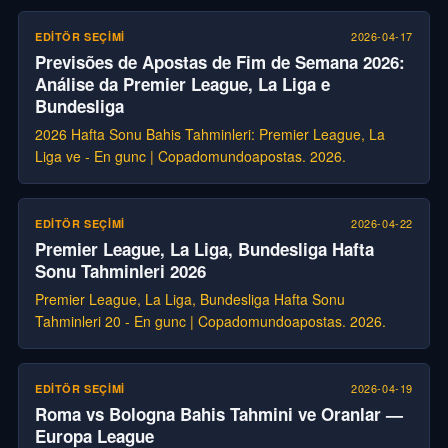
2026-04-17
EDITÖR SEÇIMI
Previsões de Apostas de Fim de Semana 2026:
Análise da Premier League, La Liga e
Bundesliga
2026 Hafta Sonu Bahis Tahminleri: Premier League, La
Liga ve - En gunc | Copadomundoapostas. 2026.
2026-04-22
EDITÖR SEÇIMI
Premier League, La Liga, Bundesliga Hafta
Sonu Tahminleri 2026
Premier League, La Liga, Bundesliga Hafta Sonu
Tahminleri 20 - En gunc | Copadomundoapostas. 2026.
2026-04-19
EDITÖR SEÇIMI
Roma vs Bologna Bahis Tahmini ve Oranlar —
Europa League