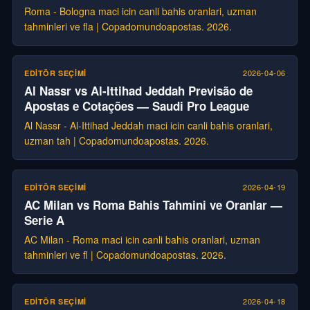
Roma - Bologna maci icin canli bahis oranlari, uzman
tahminleri ve fla | Copadomundoapostas. 2026.
2026-04-06
EDITÖR SEÇIMI
Al Nassr vs Al-Ittihad Jeddah Previsão de
Apostas e Cotações — Saudi Pro League
Al Nassr - Al-Ittihad Jeddah maci icin canli bahis oranlari,
uzman tah | Copadomundoapostas. 2026.
2026-04-19
EDITÖR SEÇIMI
AC Milan vs Roma Bahis Tahmini ve Oranlar —
Serie A
AC Milan - Roma maci icin canli bahis oranlari, uzman
tahminleri ve fl | Copadomundoapostas. 2026.
2026-04-18
EDITÖR SEÇIMI