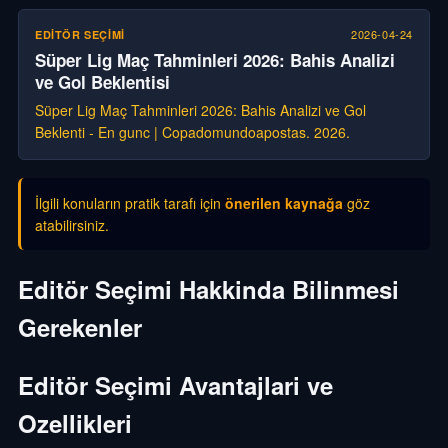
2026-04-24
EDITÖR SEÇIMI
Süper Lig Maç Tahminleri 2026: Bahis Analizi
ve Gol Beklentisi
Süper Lig Maç Tahminleri 2026: Bahis Analizi ve Gol
Beklenti - En gunc | Copadomundoapostas. 2026.
İlgili konuların pratik tarafı için
önerilen kaynağa
göz
atabilirsiniz.
Editör Seçimi Hakkinda Bilinmesi
Gerekenler
Editör Seçimi Avantajlari ve
Ozellikleri