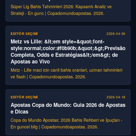
Süper Lig Bahis Tahminleri 2026: Kapsamlı Analiz ve
Strateji - En gunc | Copadomundoapostas. 2026.
2026-04-06
EDITÖR SEÇIMI
Metz vs Lille: &lt;em style=&quot;font-
style:normal;color:#f0b90b;&quot;&gt;Previsão
Completa, Odds e Estratégias&lt;/em&gt; de
Apostas ao Vivo
Metz - Lille maci icin canli bahis oranlari, uzman tahminleri
ve flash | Copadomundoapostas. 2026.
2026-04-18
EDITÖR SEÇIMI
Apostas Copa do Mundo: Guia 2026 de Apostas
e Dicas
Copa do Mundo Apostas: 2026 Bahis Rehberi ve İpuçları -
En guncel bilg | Copadomundoapostas. 2026.