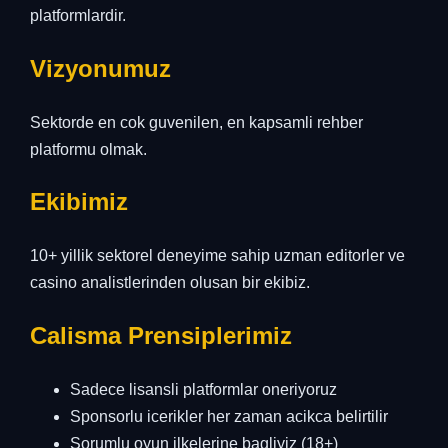
platformlardir.
Vizyonumuz
Sektorde en cok guvenilen, en kapsamli rehber
platformu olmak.
Ekibimiz
10+ yillik sektorel deneyime sahip uzman editorler ve
casino analistlerinden olusan bir ekibiz.
Calisma Prensiplerimiz
Sadece lisansli platformlar oneriyoruz
Sponsorlu icerikler her zaman acikca belirtilir
Sorumlu oyun ilkelerine bagliyiz (18+)