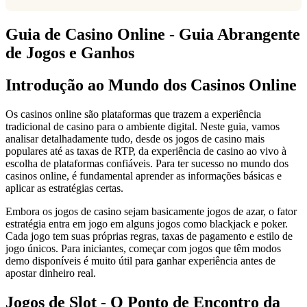
Guia de Casino Online - Guia Abrangente
de Jogos e Ganhos
Introdução ao Mundo dos Casinos Online
Os casinos online são plataformas que trazem a experiência
tradicional de casino para o ambiente digital. Neste guia, vamos
analisar detalhadamente tudo, desde os jogos de casino mais
populares até as taxas de RTP, da experiência de casino ao vivo à
escolha de plataformas confiáveis. Para ter sucesso no mundo dos
casinos online, é fundamental aprender as informações básicas e
aplicar as estratégias certas.
Embora os jogos de casino sejam basicamente jogos de azar, o fator
estratégia entra em jogo em alguns jogos como blackjack e poker.
Cada jogo tem suas próprias regras, taxas de pagamento e estilo de
jogo únicos. Para iniciantes, começar com jogos que têm modos
demo disponíveis é muito útil para ganhar experiência antes de
apostar dinheiro real.
Jogos de Slot - O Ponto de Encontro da