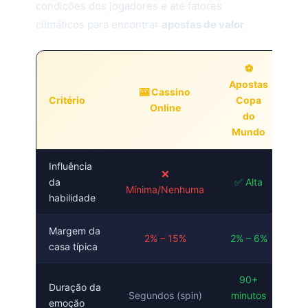
condições dos jogadores e até fatores
climáticos para encontrar
apostas de valor
.
⚽
Apostas
🎰 Cassino
Critério
Copa
Online
do
Mundo
Influência
❌
da
✅ Alta
Mínima/Nenhuma
habilidade
Margem da
2% – 15%
2% – 6%
casa típica
90+
Duração da
Segundos (spin)
minutos
emoção