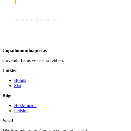
Vivo nos Jogos da Copa do Mundo?
Se jogos de cassino
Copadomundoapostas
Guvenilir bahis ve casino rehberi.
Linkler
Bonus
Slot
Bilgi
Hakkimizda
Iletisim
Yasal
18+ Sorumlu oyun. Curacao eGaming lisansli.