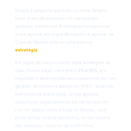
Essa é a pergunta que todo iniciante deveria
fazer antes de depositar um centavo em
qualquer plataforma. A diferença fundamental
entre apostar em jogos de cassino e apostar na
Copa do Mundo está em uma palavra:
estratégia
.
Em jogos de cassino como slots, a margem da
casa (house edge) varia entre
2% e 15%
, e o
resultado é determinado exclusivamente por um
gerador de números aleatórios (RNG). Você não
tem controle sobre nada. Já nas apostas
esportivas, especialmente em um torneio tão
rico em dados como a Copa do Mundo, você
pode utilizar análise estatística, forma recente
das seleções, histórico de confrontos,