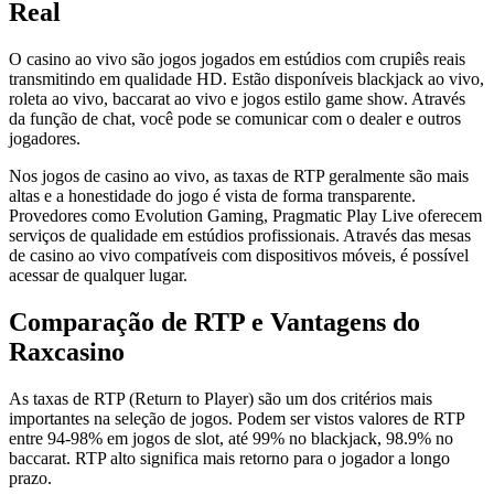
Real
O casino ao vivo são jogos jogados em estúdios com crupiês reais
transmitindo em qualidade HD. Estão disponíveis blackjack ao vivo,
roleta ao vivo, baccarat ao vivo e jogos estilo game show. Através
da função de chat, você pode se comunicar com o dealer e outros
jogadores.
Nos jogos de casino ao vivo, as taxas de RTP geralmente são mais
altas e a honestidade do jogo é vista de forma transparente.
Provedores como Evolution Gaming, Pragmatic Play Live oferecem
serviços de qualidade em estúdios profissionais. Através das mesas
de casino ao vivo compatíveis com dispositivos móveis, é possível
acessar de qualquer lugar.
Comparação de RTP e Vantagens do
Raxcasino
As taxas de RTP (Return to Player) são um dos critérios mais
importantes na seleção de jogos. Podem ser vistos valores de RTP
entre 94-98% em jogos de slot, até 99% no blackjack, 98.9% no
baccarat. RTP alto significa mais retorno para o jogador a longo
prazo.