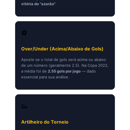
vitória do "azarão"
.
⚽
Over/Under (Acima/Abaixo de Gols)
Aposte se o total de gols será acima ou abaixo
de um número (geralmente 2.5). Na Copa 2022,
a média foi de
2.55 gols por jogo
— dado
essencial para sua análise.
👟
Artilheiro do Torneio