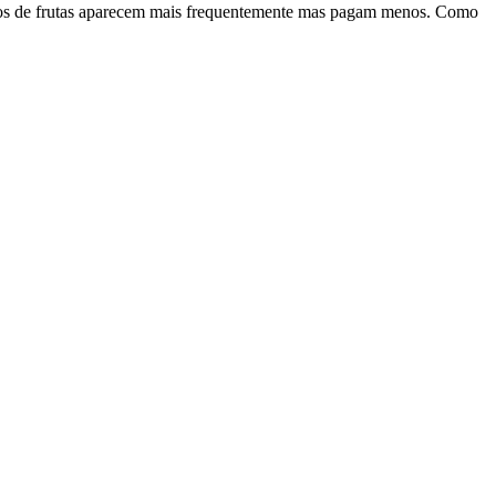
olos de frutas aparecem mais frequentemente mas pagam menos. Como