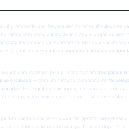
aqui procurando por "bedava slot oyna" ou simuladores de
r honestos com você: entendemos o apelo. Jogos de slot sã
ensação instantânea de recompensa. Mas aqui vai um seg
entes já conhecem —
nada se compara à emoção de aposta
 Mundo será realizada pela primeira vez em
três países 
xico e Canadá
— com um formato expandido de
48 seleç
 partidas
. Isso significa mais jogos, mais mercados de apo
cro e, claro, muito mais emoção do que qualquer simulador
 guiá-lo desde o básico — o que são apostas esportivas
nçadas de apostas ao vivo durante partidas da Copa. Vamo