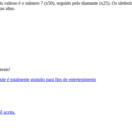
is valioso é o número 7 (x50), seguido pelo diamante (x25). Os símb
s altas.
reais!
 site é totalmente gratuito para fins de entretenimento
ê aceita.