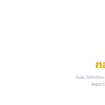
Por 
Slot pe
n
Guia definitiv
esport