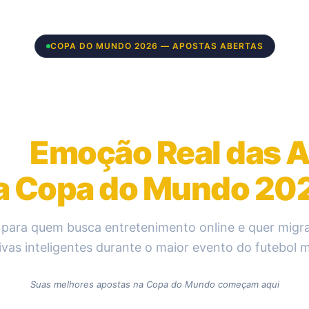
COPA DO MUNDO 2026 — APOSTAS ABERTAS
Que Trocar Simulador
la
Emoção Real das 
a Copa do Mundo 20
o para quem busca entretenimento online e quer migr
ivas inteligentes durante o maior evento do futebol m
Suas melhores apostas na Copa do Mundo começam aqui