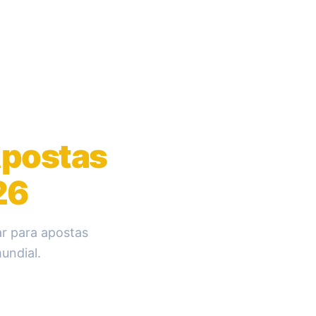
es de
Apostas
26
ar para apostas
undial.