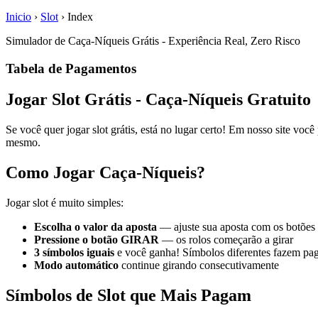
Inicio
›
Slot
›
Index
Simulador de Caça-Níqueis Grátis - Experiência Real, Zero Risco
Tabela de Pagamentos
Jogar Slot Grátis - Caça-Níqueis Gratuito
Se você quer jogar slot grátis, está no lugar certo! Em nosso site vo
mesmo.
Como Jogar Caça-Níqueis?
Jogar slot é muito simples:
Escolha o valor da aposta
— ajuste sua aposta com os botões 
Pressione o botão GIRAR
— os rolos começarão a girar
3 símbolos iguais
e você ganha! Símbolos diferentes fazem pag
Modo automático
continue girando consecutivamente
Símbolos de Slot que Mais Pagam