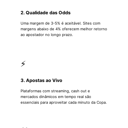
2. Qualidade das Odds
Uma margem de 3-5% é aceitável. Sites com
margens abaixo de 4% oferecem melhor retorno
ao apostador no longo prazo.
⚡
3. Apostas ao Vivo
Plataformas com streaming, cash out e
mercados dinâmicos em tempo real são
essenciais para aproveitar cada minuto da Copa.