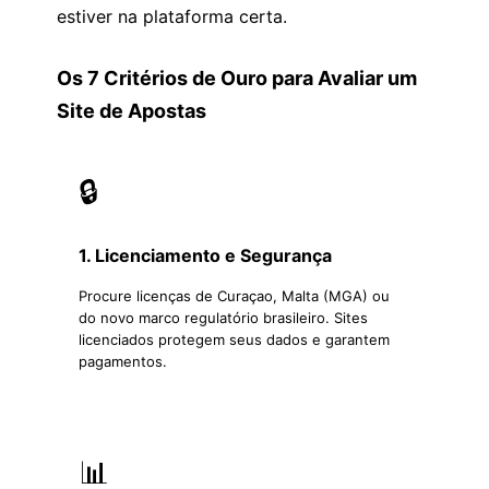
estiver na plataforma certa.
Os 7 Critérios de Ouro para Avaliar um
Site de Apostas
🔒
1. Licenciamento e Segurança
Procure licenças de Curaçao, Malta (MGA) ou
do novo marco regulatório brasileiro. Sites
licenciados protegem seus dados e garantem
pagamentos.
📊