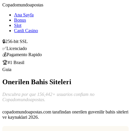
Copadomundoapostas
Ana Sayfa
Bonus
Slot
Canli Casino
🔒
256-bit SSL
✅
Licenciado
💰
Pagamento Rapido
🏆
#1 Brasil
Guia
Onerilen Bahis Siteleri
Descubra por que 156,442+ usuarios confiam no
Copadomundoapostas.
copadomundoapostas.com tarafindan onerilen guvenilir bahis siteleri
ve kaynaklari 2026.