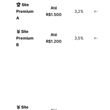
🏆 Site
Até
Premium
3,2%
⭐⭐⭐⭐⭐
R$1.500
A
🥈 Site
Até
Premium
3,5%
⭐⭐⭐⭐⭐
R$1.200
B
🥉 Site