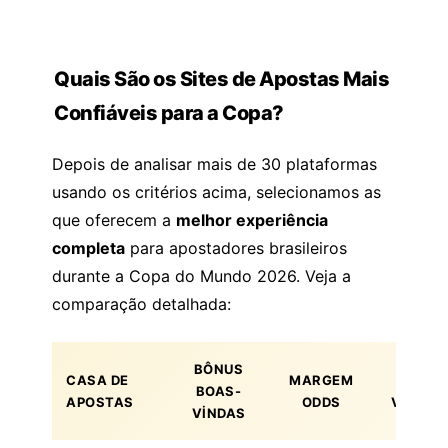
Quais São os Sites de Apostas Mais
Confiáveis para a Copa?
Depois de analisar mais de 30 plataformas
usando os critérios acima, selecionamos as
que oferecem a
melhor experiência
completa
para apostadores brasileiros
durante a Copa do Mundo 2026. Veja a
comparação detalhada:
BÔNUS
CASA DE
MARGEM
AO
BOAS-
APOSTAS
ODDS
VIVO
VINDAS