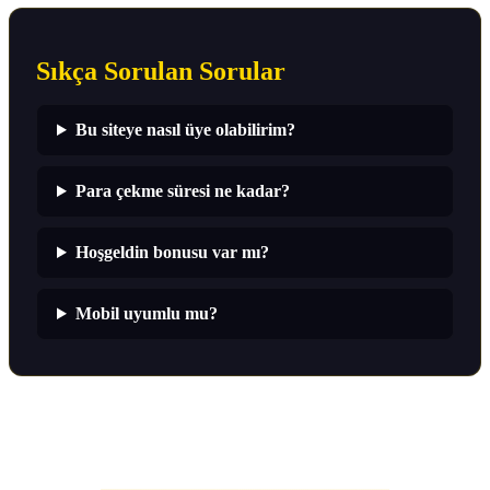
Sıkça Sorulan Sorular
Bu siteye nasıl üye olabilirim?
Para çekme süresi ne kadar?
Hoşgeldin bonusu var mı?
Mobil uyumlu mu?