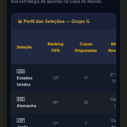
boa estratégia de apostas na Copa do Mundo.
📊 Perfil das Seleções — Grupo G
Ranking
Copas
Melhor
Seleção
FIFA
Disputadas
Resultad
🇺🇸
3° Lugar
Estados
13°
11
(1930)
Unidos
🇩🇪
Campeã
16°
20
Alemanha
(4x)
🇯🇵
Quartas
17°
7
Japão
de Final