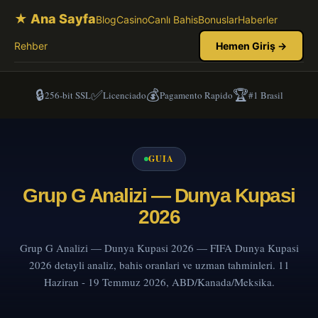
★ Ana Sayfa
Blog
Casino
Canlı Bahis
Bonuslar
Haberler
Rehber
Hemen Giriş →
🔒
✅
💰
🏆
256-bit SSL
Licenciado
Pagamento Rapido
#1 Brasil
GUIA
Grup G Analizi — Dunya Kupasi
2026
Grup G Analizi — Dunya Kupasi 2026 — FIFA Dunya Kupasi
2026 detayli analiz, bahis oranlari ve uzman tahminleri. 11
Haziran - 19 Temmuz 2026, ABD/Kanada/Meksika.