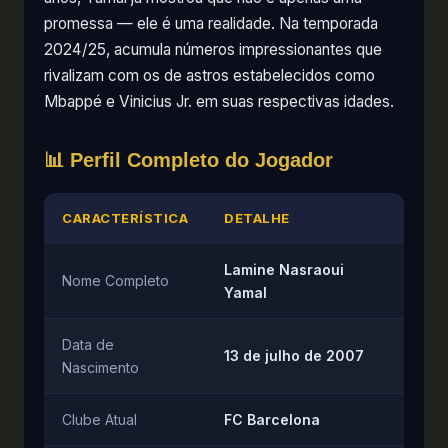
promessa — ele é uma realidade. Na temporada
2024/25, acumula números impressionantes que
rivalizam com os de astros estabelecidos como
Mbappé e Vinicius Jr. em suas respectivas idades.
📊 Perfil Completo do Jogador
CARACTERÍSTICA
DETALHE
Lamine Nasraoui
Nome Completo
Yamal
Data de
13 de julho de 2007
Nascimento
Clube Atual
FC Barcelona