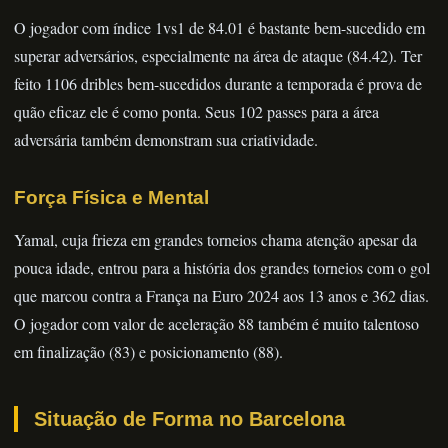
O jogador com índice 1vs1 de 84.01 é bastante bem-sucedido em
superar adversários, especialmente na área de ataque (84.42). Ter
feito 1106 dribles bem-sucedidos durante a temporada é prova de
quão eficaz ele é como ponta. Seus 102 passes para a área
adversária também demonstram sua criatividade.
Força Física e Mental
Yamal, cuja frieza em grandes torneios chama atenção apesar da
pouca idade, entrou para a história dos grandes torneios com o gol
que marcou contra a França na Euro 2024 aos 13 anos e 362 dias.
O jogador com valor de aceleração 88 também é muito talentoso
em finalização (83) e posicionamento (88).
Situação de Forma no Barcelona