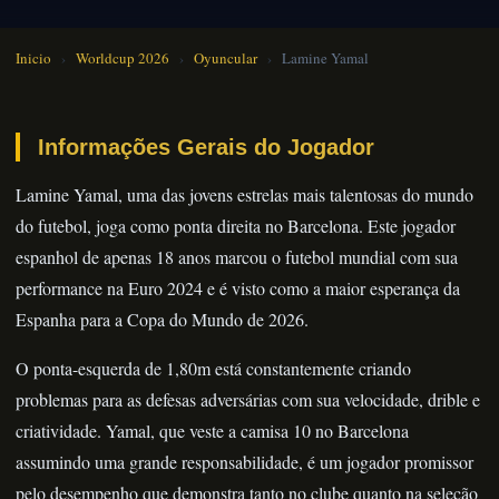
Inicio
›
Worldcup 2026
›
Oyuncular
›
Lamine Yamal
Informações Gerais do Jogador
Lamine Yamal, uma das jovens estrelas mais talentosas do mundo
do futebol, joga como ponta direita no Barcelona. Este jogador
espanhol de apenas 18 anos marcou o futebol mundial com sua
performance na Euro 2024 e é visto como a maior esperança da
Espanha para a Copa do Mundo de 2026.
O ponta-esquerda de 1,80m está constantemente criando
problemas para as defesas adversárias com sua velocidade, drible e
criatividade. Yamal, que veste a camisa 10 no Barcelona
assumindo uma grande responsabilidade, é um jogador promissor
pelo desempenho que demonstra tanto no clube quanto na seleção