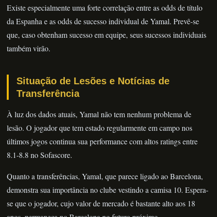
Existe especialmente uma forte correlação entre as odds de título
da Espanha e as odds de sucesso individual de Yamal. Prevê-se
que, caso obtenham sucesso em equipe, seus sucessos individuais
também virão.
Situação de Lesões e Notícias de
Transferência
À luz dos dados atuais, Yamal não tem nenhum problema de
lesão. O jogador que tem estado regularmente em campo nos
últimos jogos continua sua performance com altos ratings entre
8.1-8.8 no Sofascore.
Quanto a transferências, Yamal, que parece ligado ao Barcelona,
demonstra sua importância no clube vestindo a camisa 10. Espera-
se que o jogador, cujo valor de mercado é bastante alto aos 18
anos, permaneça no Barcelona no futuro próximo.