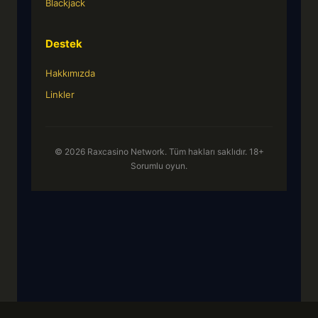
Blackjack
Destek
Hakkımızda
Linkler
© 2026 Raxcasino Network. Tüm hakları saklıdır. 18+
Sorumlu oyun.