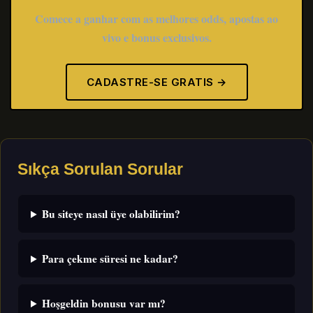
Comece a ganhar com as melhores odds, apostas ao
vivo e bonus exclusivos.
CADASTRE-SE GRATIS →
Sıkça Sorulan Sorular
Bu siteye nasıl üye olabilirim?
Para çekme süresi ne kadar?
Hoşgeldin bonusu var mı?