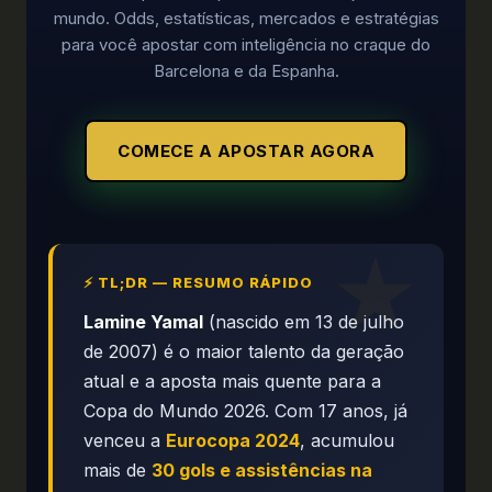
mundo. Odds, estatísticas, mercados e estratégias
para você apostar com inteligência no craque do
Barcelona e da Espanha.
COMECE A APOSTAR AGORA
★
⚡ TL;DR — RESUMO RÁPIDO
Lamine Yamal
(nascido em 13 de julho
de 2007) é o maior talento da geração
atual e a aposta mais quente para a
Copa do Mundo 2026. Com 17 anos, já
venceu a
Eurocopa 2024
, acumulou
mais de
30 gols e assistências na