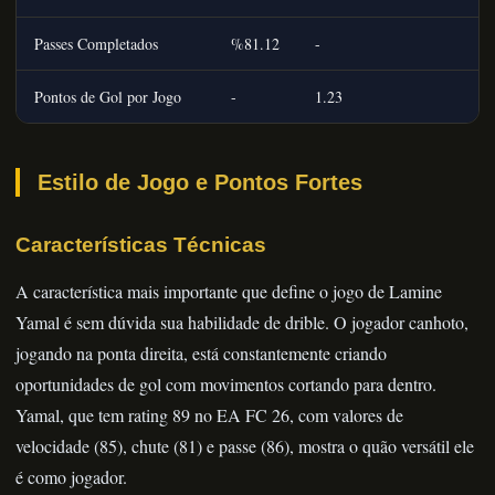
Passes Completados
%81.12
-
Pontos de Gol por Jogo
-
1.23
Estilo de Jogo e Pontos Fortes
Características Técnicas
A característica mais importante que define o jogo de Lamine
Yamal é sem dúvida sua habilidade de drible. O jogador canhoto,
jogando na ponta direita, está constantemente criando
oportunidades de gol com movimentos cortando para dentro.
Yamal, que tem rating 89 no EA FC 26, com valores de
velocidade (85), chute (81) e passe (86), mostra o quão versátil ele
é como jogador.