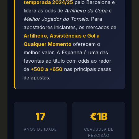
temporada 2024/25
pelo Barcelona e
lidera as odds de
Artilheiro da Copa
e
Melhor Jogador do Torneio
. Para
apostadores iniciantes, os mercados de
Artilheiro, Assistências e Gol a
Qualquer Momento
oferecem o
melhor valor. A Espanha é uma das
favoritas ao título com odds ao redor
de
+500 a +650
nas principais casas
de apostas.
17
€1B
ANOS DE IDADE
CLÁUSULA DE
RESCISÃO