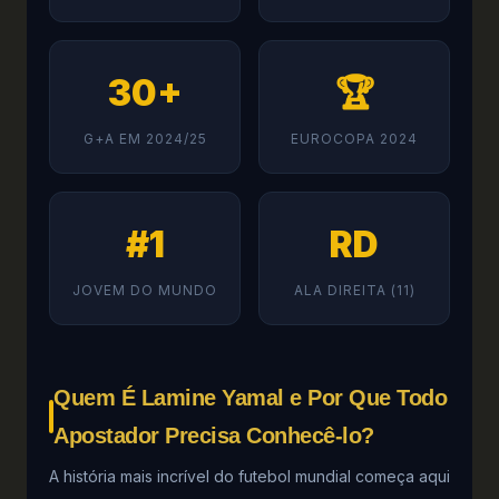
30+
🏆
G+A EM 2024/25
EUROCOPA 2024
#1
RD
JOVEM DO MUNDO
ALA DIREITA (11)
Quem É Lamine Yamal e Por Que Todo
Apostador Precisa Conhecê-lo?
A história mais incrível do futebol mundial começa aqui