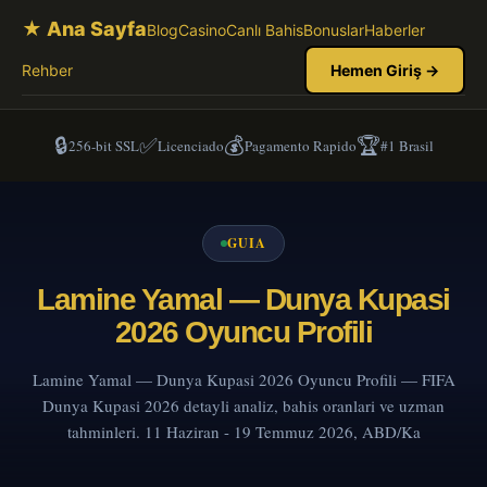
★ Ana Sayfa
Blog
Casino
Canlı Bahis
Bonuslar
Haberler
Rehber
Hemen Giriş →
🔒
✅
💰
🏆
256-bit SSL
Licenciado
Pagamento Rapido
#1 Brasil
GUIA
Lamine Yamal — Dunya Kupasi
2026 Oyuncu Profili
Lamine Yamal — Dunya Kupasi 2026 Oyuncu Profili — FIFA
Dunya Kupasi 2026 detayli analiz, bahis oranlari ve uzman
tahminleri. 11 Haziran - 19 Temmuz 2026, ABD/Ka