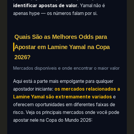
identificar apostas de valor
. Yamal não é
apenas hype — os números falam por si.
Quais São as Melhores Odds para
Apostar em Lamine Yamal na Copa
2026?
Mercados disponíveis e onde encontrar o maior valor
Aqui está a parte mais empolgante para qualquer
apostador iniciante:
os mercados relacionados a
Lamine Yamal são extremamente variados
e
oferecem oportunidades em diferentes faixas de
risco. Veja os principais mercados onde você pode
apostar nele na Copa do Mundo 2026: