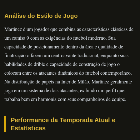
Análise do Estilo de Jogo
Martinez é um jogador que combina as características clássicas de
um camisa 9 com as exigências do futebol moderno. Sua
capacidade de posicionamento dentro da área e qualidade de
finalização o fazem um centroavante tradicional, enquanto suas
habilidades de drible e capacidade de construção de jogo o
colocam entre os atacantes dinâmicos do futebol contemporâneo.
Na distribuição de papéis na Inter de Milão, Martinez geralmente
joga em um sistema de dois atacantes, exibindo um perfil que
trabalha bem em harmonia com seus companheiros de equipe.
Performance da Temporada Atual e
Estatísticas