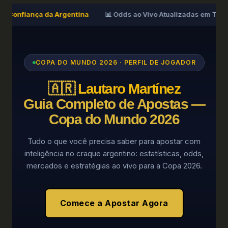
Confiança da Argentina
📊 Odds ao Vivo Atualizadas em Tempo R
COPA DO MUNDO 2026 · PERFIL DE JOGADOR
🇦🇷
Lautaro Martínez
Guia Completo de Apostas —
Copa do Mundo 2026
Tudo o que você precisa saber para apostar com
inteligência no craque argentino: estatísticas, odds,
mercados e estratégias ao vivo para a Copa 2026.
Comece a Apostar Agora