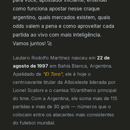
para você, apostador iniciante, entender
como funciona apostar nesse craque
argentino, quais mercados existem, quais
odds valem a pena e como aproveitar cada
partida ao vivo com mais inteligência.
Vamos juntos! 🚀
Lautaro Rodolfo Martínez nasceu em
22 de
agosto de 1997
em Bahía Blanca, Argentina.
Apelidado de
"El Toro"
, ele é hoje o
centroavante titular da Albiceleste liderada por
Lionel Scaloni e o camisa 10/artilheiro principal
do time. Com a Argentina, ele soma mais de 115
partidas e mais de 30 gols — números que o
colocam entre os atacantes mais consistentes
do futebol mundial.