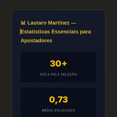
📊 Lautaro Martínez —
Estatísticas Essenciais para
Apostadores
30+
GOLS PELA SELEÇÃO
0,73
MÉDIA GOLS/JOGO