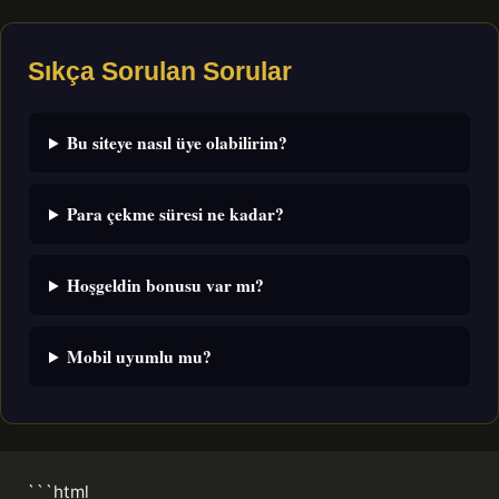
Sıkça Sorulan Sorular
Bu siteye nasıl üye olabilirim?
Para çekme süresi ne kadar?
Hoşgeldin bonusu var mı?
Mobil uyumlu mu?
```html