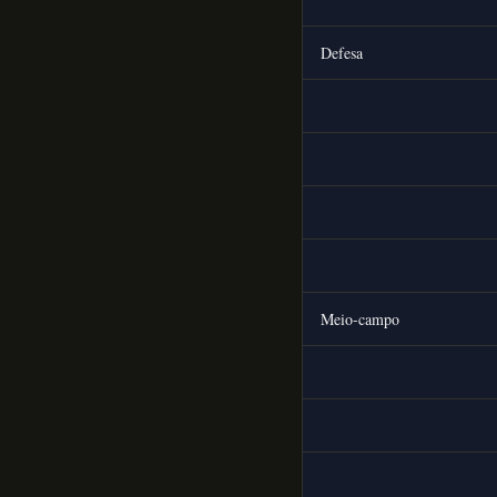
Defesa
Meio-campo