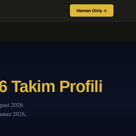
Hemen Giriş →
 Takim Profili
pasi 2026
Temmuz 2026,