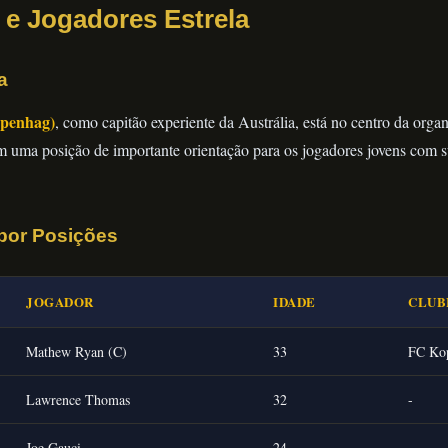
 e Jogadores Estrela
a
penhag)
, como capitão experiente da Austrália, está no centro da orga
m uma posição de importante orientação para os jogadores jovens com s
 por Posições
JOGADOR
IDADE
CLUB
Mathew Ryan (C)
33
FC Ko
Lawrence Thomas
32
-
Joe Gauci
24
-