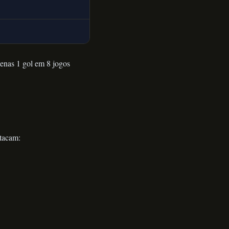
penas 1 gol em 8 jogos
stacam: