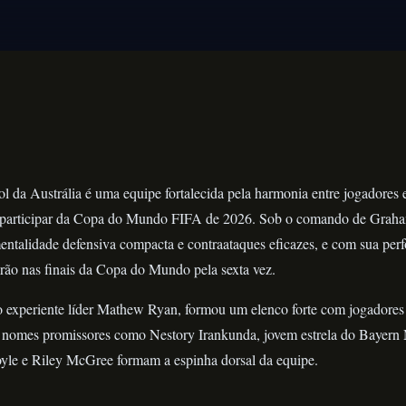
l da Austrália é uma equipe fortalecida pela harmonia entre jogadores e
de participar da Copa do Mundo FIFA de 2026. Sob o comando de Grah
talidade defensiva compacta e contraataques eficazes, e com sua pe
tarão nas finais da Copa do Mundo pela sexta vez.
do experiente líder Mathew Ryan, formou um elenco forte com jogadore
 nomes promissores como Nestory Irankunda, jovem estrela do Bayern
yle e Riley McGree formam a espinha dorsal da equipe.