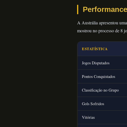
Performance
A Austrália apresentou uma 
mostrou no processo de 8 jo
ESTATÍSTICA
Jogos Disputados
Pontos Conquistados
Classificação no Grupo
Gols Sofridos
Vitórias