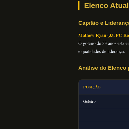
Elenco Atual
Capitão e Lideranç
Mathew Ryan (33, FC Ko
O goleiro de 33 anos está e
e qualidades de liderança.
Análise do Elenco
POSIÇÃO
Goleiro