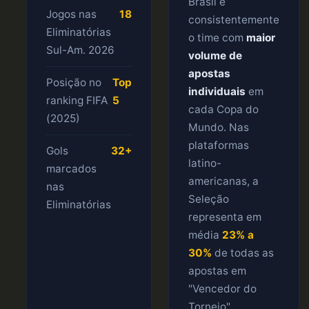
Brasil é
Jogos nas
18
consistentemente
Eliminatórias
o time com
maior
Sul-Am. 2026
volume de
apostas
Posição no
Top
individuais
em
ranking FIFA
5
cada Copa do
(2025)
Mundo. Nas
plataformas
Gols
32+
latino-
marcados
americanas, a
nas
Seleção
Eliminatórias
representa em
média
23% a
30%
de todas as
apostas em
"Vencedor do
Torneio".