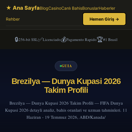
★ Ana Sayfa
Blog
Casino
Canlı Bahis
Bonuslar
Haberler
Rehber
Hemen Giriş →
🔒
✅
💰
🏆
256-bit SSL
Licenciado
Pagamento Rapido
#1 Brasil
GUIA
Brezilya — Dunya Kupasi 2026
Takim Profili
Brezilya — Dunya Kupasi 2026 Takim Profili — FIFA Dunya
Kupasi 2026 detayli analiz, bahis oranlari ve uzman tahminleri. 11
Haziran - 19 Temmuz 2026, ABD/Kanada/