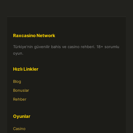
Raxcasino Network
Türkiye'nin güvenilir bahis ve casino rehberi. 18+ sorumlu
oyun.
Hızlı Linkler
Blog
Bonuslar
Rehber
Oyunlar
Casino