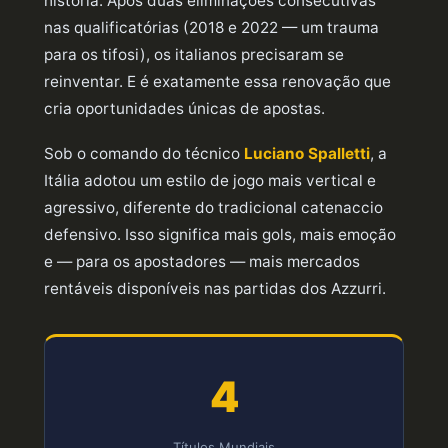
história. Após duas eliminações consecutivas
nas qualificatórias (2018 e 2022 — um trauma
para os tifosi), os italianos precisaram se
reinventar. E é exatamente essa renovação que
cria oportunidades únicas de apostas.
Sob o comando do técnico
Luciano Spalletti
, a
Itália adotou um estilo de jogo mais vertical e
agressivo, diferente do tradicional catenaccio
defensivo. Isso significa mais gols, mais emoção
e — para os apostadores — mais mercados
rentáveis disponíveis nas partidas dos Azzurri.
4
Títulos Mundiais