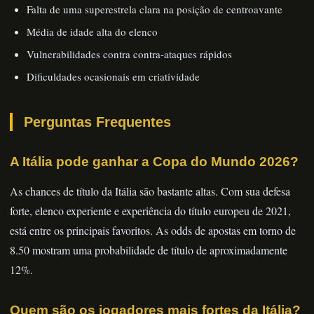
Falta de uma superestrela clara na posição de centroavante
Média de idade alta do elenco
Vulnerabilidades contra contra-ataques rápidos
Dificuldades ocasionais em criatividade
Perguntas Frequentes
A Itália pode ganhar a Copa do Mundo 2026?
As chances de título da Itália são bastante altas. Com sua defesa
forte, elenco experiente e experiência do título europeu de 2021,
está entre os principais favoritos. As odds de apostas em torno de
8.50 mostram uma probabilidade de título de aproximadamente
12%.
Quem são os jogadores mais fortes da Itália?