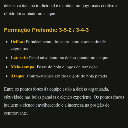
defensiva italiana tradicional é mantida, um jogo mais criativo e
rápido foi adotado no ataque.
Formação Preferida: 3-5-2 / 3-4-3
Defesa:
Fortalecimento do centro com sistema de três
zagueiros
Laterais:
Papel ativo tanto na defesa quanto no ataque
Meio-campo:
Posse de bola e jogos de transição
Ataque:
Contra-ataques rápidos e gols de bola parada
Entre os pontos fortes da equipe estão a defesa organizada,
efetividade nas bolas paradas e elenco experiente. Os pontos fracos
incluem o elenco envelhecendo e a incerteza na posição de
centroavante.