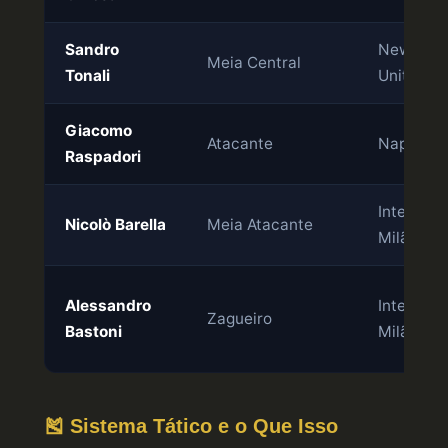
Sandro
Newcastl
Meia Central
Tonali
United
Giacomo
Atacante
Napoli
Raspadori
Inter de
Nicolò Barella
Meia Atacante
Milão
Alessandro
Inter de
Zagueiro
Bastoni
Milão
🎽 Sistema Tático e o Que Isso