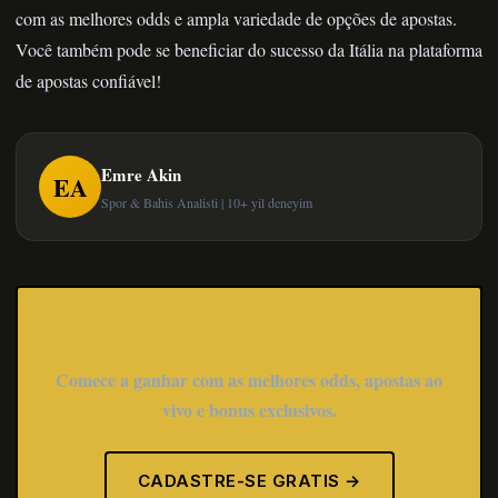
com as melhores odds e ampla variedade de opções de apostas.
Você também pode se beneficiar do sucesso da Itália na plataforma
de apostas confiável!
Emre Akin
EA
Spor & Bahis Analisti | 10+ yil deneyim
Comece a Apostar Agora
Comece a ganhar com as melhores odds, apostas ao
vivo e bonus exclusivos.
CADASTRE-SE GRATIS →