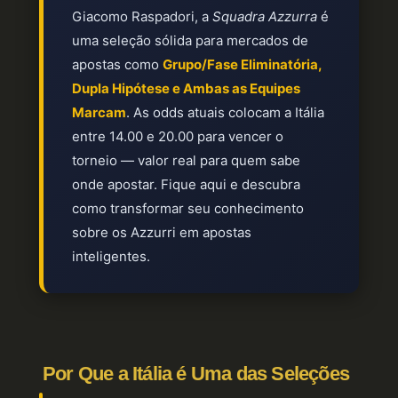
Giacomo Raspadori, a
Squadra Azzurra
é
uma seleção sólida para mercados de
apostas como
Grupo/Fase Eliminatória,
Dupla Hipótese e Ambas as Equipes
Marcam
. As odds atuais colocam a Itália
entre 14.00 e 20.00 para vencer o
torneio — valor real para quem sabe
onde apostar. Fique aqui e descubra
como transformar seu conhecimento
sobre os Azzurri em apostas
inteligentes.
Por Que a Itália é Uma das Seleções