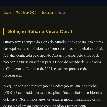
Inicio
›
Worldcup 2026
›
Takimlar
›
Italya
Seleção Italiana Visão Geral
Quatro vezes campeã da Copa do Mundo, a seleção italiana é uma
das equipes mais tradicionais e bem-sucedidas do futebol mundial.
A Itália, conhecida pelo apelido Azzurri, passou pelo choque de
não conseguir se classificar para a Copa do Mundo de 2022 após
o Campeonato Europeu de 2021, e está em processo de
reconstrução.
A equipe sob a administração da Federação Italiana de Futebol
(FIGC) é conhecida por sua disciplina tática tradicional e filosofia
defensiva. Nos últimos anos, os Azzurri modernizaram seu estilo
de jogo e chamam atenção com jogadores tecnicamente