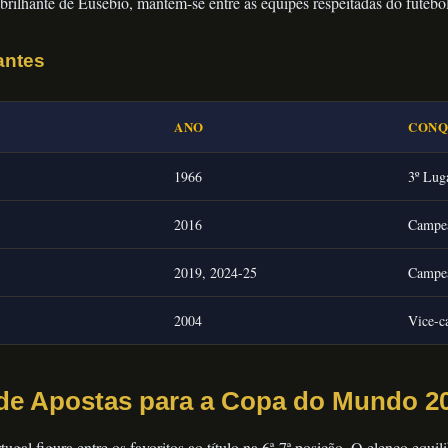
rilhante de Eusébio, mantém-se entre as equipes respeitadas do futebo
antes
ANO
CONQ
1966
3º Lug
2016
Campe
2019, 2024-25
Campe
2004
Vice-c
 de Apostas para a Copa do Mundo 2
gal figura entre os favoritos ao título na 6ª-7ª posição. O elenco equil