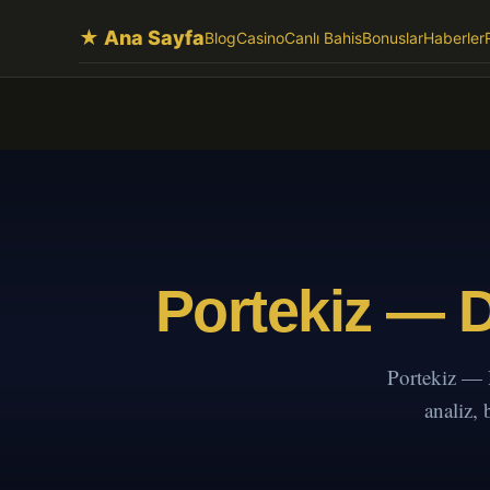
★ Ana Sayfa
Blog
Casino
Canlı Bahis
Bonuslar
Haberler
Portekiz — D
Portekiz — 
analiz,