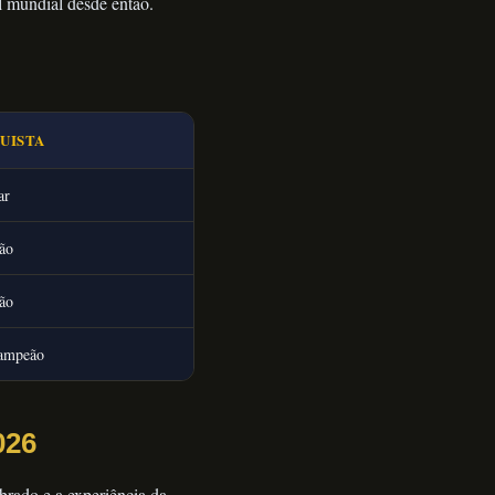
l mundial desde então.
UISTA
ar
ão
ão
ampeão
026
ibrado e a experiência da