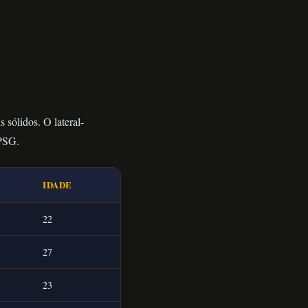
 sólidos. O lateral-
 PSG.
IDADE
22
27
23