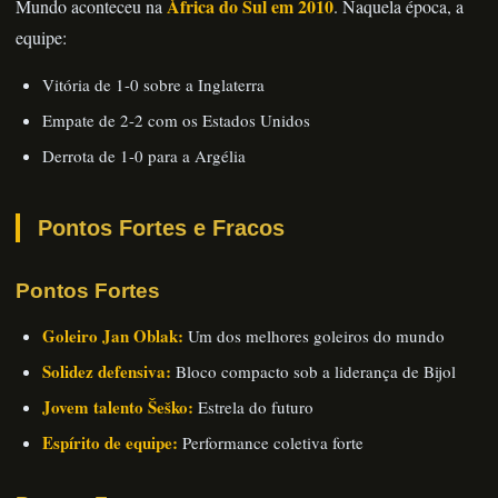
África do Sul em 2010
Mundo aconteceu na
. Naquela época, a
equipe:
Vitória de 1-0 sobre a Inglaterra
Empate de 2-2 com os Estados Unidos
Derrota de 1-0 para a Argélia
Pontos Fortes e Fracos
Pontos Fortes
Goleiro Jan Oblak:
Um dos melhores goleiros do mundo
Solidez defensiva:
Bloco compacto sob a liderança de Bijol
Jovem talento Šeško:
Estrela do futuro
Espírito de equipe:
Performance coletiva forte