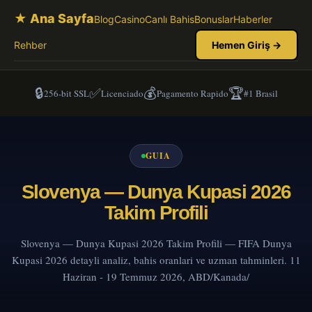
★ Ana Sayfa
Blog
Casino
Canlı Bahis
Bonuslar
Haberler
Rehber
Hemen Giriş →
🔒
✅
💰
🏆
256-bit SSL
Licenciado
Pagamento Rapido
#1 Brasil
GUIA
Slovenya — Dunya Kupasi 2026
Takim Profili
Slovenya — Dunya Kupasi 2026 Takim Profili — FIFA Dunya
Kupasi 2026 detayli analiz, bahis oranlari ve uzman tahminleri. 11
Haziran - 19 Temmuz 2026, ABD/Kanada/