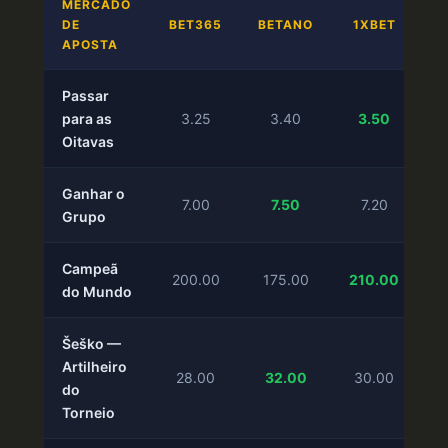
MERCADO
M
DE
BET365
BETANO
1XBET
APOSTA
Passar
para as
3.25
3.40
3.50
Oitavas
Ganhar o
7.00
7.50
7.20
Grupo
Campeã
200.00
175.00
210.00
2
do Mundo
Šeško —
Artilheiro
28.00
32.00
30.00
do
Torneio