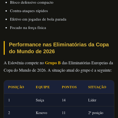
Bloco defensivo compacto
Contra-ataques rápidos
Efetivo em jogadas de bola parada
Focado na força física
Performance nas Eliminatórias da Copa
do Mundo de 2026
Grupo B
A Eslovênia compete no
das Eliminatórias Europeias da
Copa do Mundo de 2026. A situação atual do grupo é a seguinte:
POSIÇÃO
EQUIPE
PONTOS
SITUAÇÃO
1
Suíça
14
Líder
2
Kosovo
11
2ª posição