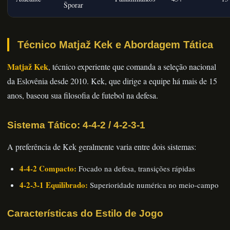
Šporar
Técnico Matjaž Kek e Abordagem Tática
Matjaž Kek
, técnico experiente que comanda a seleção nacional
da Eslovênia desde 2010. Kek, que dirige a equipe há mais de 15
anos, baseou sua filosofia de futebol na defesa.
Sistema Tático: 4-4-2 / 4-2-3-1
A preferência de Kek geralmente varia entre dois sistemas:
4-4-2 Compacto:
Focado na defesa, transições rápidas
4-2-3-1 Equilibrado:
Superioridade numérica no meio-campo
Características do Estilo de Jogo