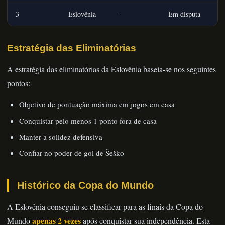
3
Eslovênia
-
Em disputa
Estratégia das Eliminatórias
A estratégia das eliminatórias da Eslovênia baseia-se nos seguintes
pontos:
Objetivo de pontuação máxima em jogos em casa
Conquistar pelo menos 1 ponto fora de casa
Manter a solidez defensiva
Confiar no poder de gol de Šeško
Histórico da Copa do Mundo
A Eslovênia conseguiu se classificar para as finais da Copa do
apenas 2 vezes
Mundo
após conquistar sua independência. Esta