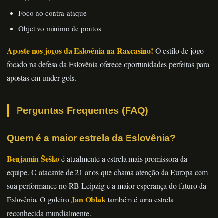
Foco no contra-ataque
Objetivo mínimo de pontos
Aposte nos jogos da Eslovênia na Raxcasino!
O estilo de jogo
focado na defesa da Eslovênia oferece oportunidades perfeitas para
apostas em under gols.
Perguntas Frequentes (FAQ)
Quem é a maior estrela da Eslovênia?
Benjamin Šeško
é atualmente a estrela mais promissora da
equipe. O atacante de 21 anos que chama atenção da Europa com
sua performance no RB Leipzig é a maior esperança do futuro da
Jan Oblak
Eslovênia. O goleiro
também é uma estrela
reconhecida mundialmente.