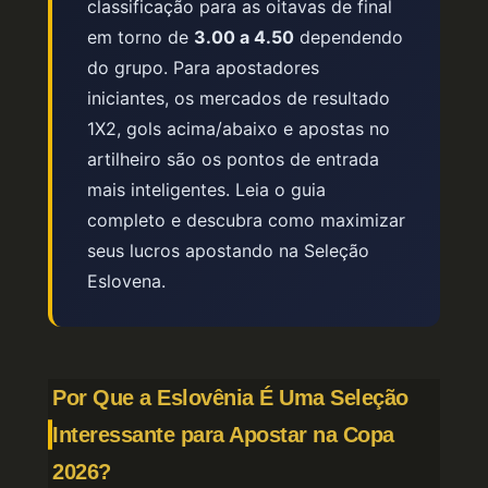
classificação para as oitavas de final
em torno de
3.00 a 4.50
dependendo
do grupo. Para apostadores
iniciantes, os mercados de resultado
1X2, gols acima/abaixo e apostas no
artilheiro são os pontos de entrada
mais inteligentes. Leia o guia
completo e descubra como maximizar
seus lucros apostando na Seleção
Eslovena.
Por Que a Eslovênia É Uma Seleção
Interessante para Apostar na Copa
2026?