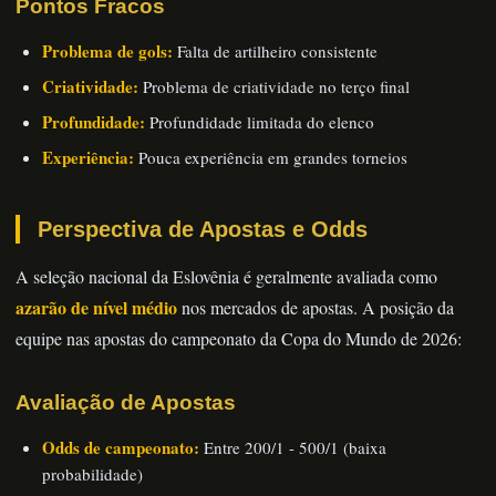
Pontos Fracos
Problema de gols:
Falta de artilheiro consistente
Criatividade:
Problema de criatividade no terço final
Profundidade:
Profundidade limitada do elenco
Experiência:
Pouca experiência em grandes torneios
Perspectiva de Apostas e Odds
A seleção nacional da Eslovênia é geralmente avaliada como
azarão de nível médio
nos mercados de apostas. A posição da
equipe nas apostas do campeonato da Copa do Mundo de 2026:
Avaliação de Apostas
Odds de campeonato:
Entre 200/1 - 500/1 (baixa
probabilidade)