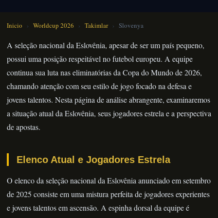
Inicio
›
Worldcup 2026
›
Takimlar
›
Slovenya
A seleção nacional da Eslovênia, apesar de ser um país pequeno,
possui uma posição respeitável no futebol europeu. A equipe
continua sua luta nas eliminatórias da Copa do Mundo de 2026,
chamando atenção com seu estilo de jogo focado na defesa e
jovens talentos. Nesta página de análise abrangente, examinaremos
a situação atual da Eslovênia, seus jogadores estrela e a perspectiva
de apostas.
Elenco Atual e Jogadores Estrela
O elenco da seleção nacional da Eslovênia anunciado em setembro
de 2025 consiste em uma mistura perfeita de jogadores experientes
e jovens talentos em ascensão. A espinha dorsal da equipe é