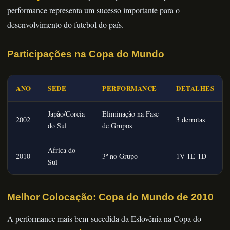
performance representa um sucesso importante para o
desenvolvimento do futebol do país.
Participações na Copa do Mundo
ANO
SEDE
PERFORMANCE
DETALHES
Japão/Coreia
Eliminação na Fase
2002
3 derrotas
do Sul
de Grupos
África do
2010
3º no Grupo
1V-1E-1D
Sul
Melhor Colocação: Copa do Mundo de 2010
A performance mais bem-sucedida da Eslovênia na Copa do