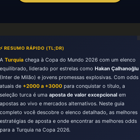
⚡ RESUMO RÁPIDO (TL;DR)
A
Turquia
chega à Copa do Mundo 2026 com um elenco
equilibrado, liderado por estrelas como
Hakan Çalhanoğlu
(Inter de Milão) e jovens promessas explosivas. Com odds
atuais de
+2000 a +3000
para conquistar o título, a
seleção turca é uma
aposta de valor excepcional
em
apostas ao vivo e mercados alternativos. Neste guia
completo você descobre o elenco detalhado, as melhores
estratégias de aposta e onde encontrar as melhores odds
para a Turquia na Copa 2026.