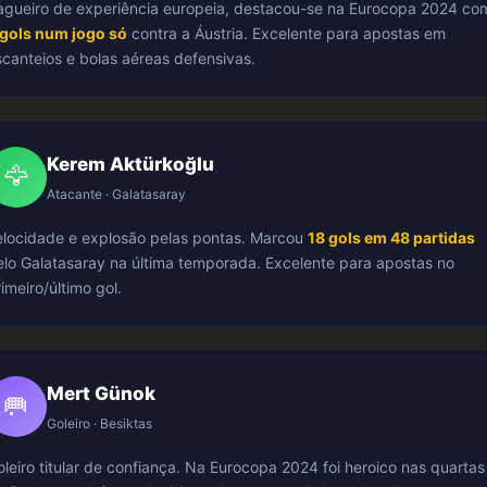
agueiro de experiência europeia, destacou-se na Eurocopa 2024 co
 gols num jogo só
contra a Áustria. Excelente para apostas em
canteios e bolas aéreas defensivas.
Kerem Aktürkoğlu
🦅
Atacante · Galatasaray
elocidade e explosão pelas pontas. Marcou
18 gols em 48 partidas
elo Galatasaray na última temporada. Excelente para apostas no
imeiro/último gol.
Mert Günok
🥅
Goleiro · Besiktas
leiro titular de confiança. Na Eurocopa 2024 foi heroico nas quartas