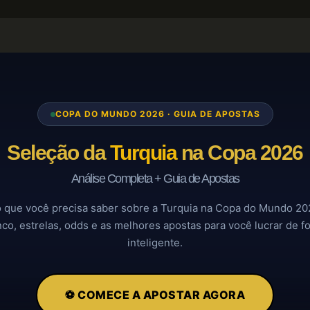
COPA DO MUNDO 2026 · GUIA DE APOSTAS
Seleção da
Turquia
na Copa 2026
Análise Completa + Guia de Apostas
 que você precisa saber sobre a Turquia na Copa do Mundo 2
nco, estrelas, odds e as melhores apostas para você lucrar de f
inteligente.
⚽ COMECE A APOSTAR AGORA