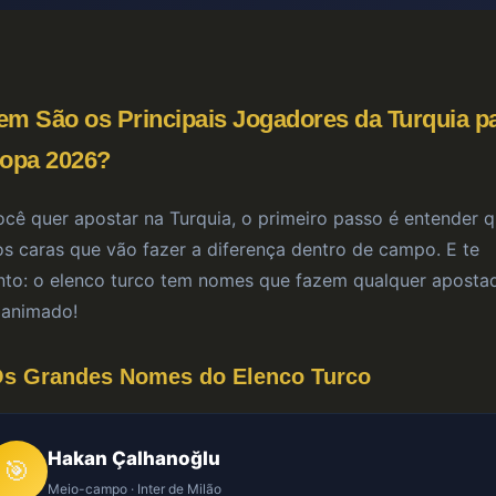
m São os Principais Jogadores da Turquia p
opa 2026?
ocê quer apostar na Turquia, o primeiro passo é entender 
os caras que vão fazer a diferença dentro de campo. E te
nto: o elenco turco tem nomes que fazem qualquer aposta
r animado!
Os Grandes Nomes do Elenco Turco
Hakan Çalhanoğlu
🎯
Meio-campo · Inter de Milão