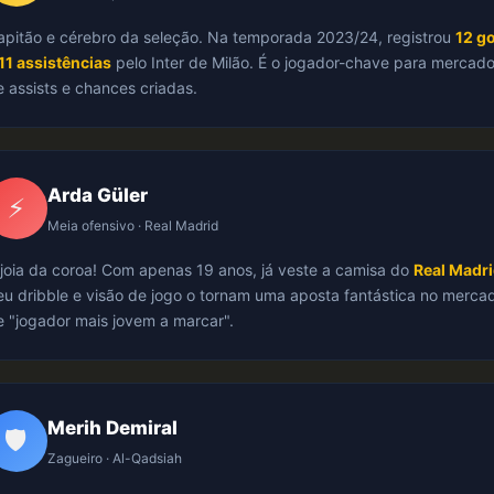
apitão e cérebro da seleção. Na temporada 2023/24, registrou
12 go
11 assistências
pelo Inter de Milão. É o jogador-chave para mercad
 assists e chances criadas.
Arda Güler
⚡
Meia ofensivo · Real Madrid
 joia da coroa! Com apenas 19 anos, já veste a camisa do
Real Madr
eu dribble e visão de jogo o tornam uma aposta fantástica no merca
e "jogador mais jovem a marcar".
Merih Demiral
🛡️
Zagueiro · Al-Qadsiah